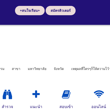
+สนใจเรียน+
สมัครติวเตอร์
รรม
สาขา
มหาวิทยาลัย
จังหวัด
เหตุผลที่ใครๆก็ให้ความไว
สำรวจ
แนะนำ
สอบเข้า
ออนไลน์