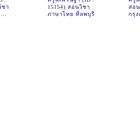
วิชา
15154) สอนวิชา
สอนว
่
ภาษาไทย ที่ลพบุรี
กรุ