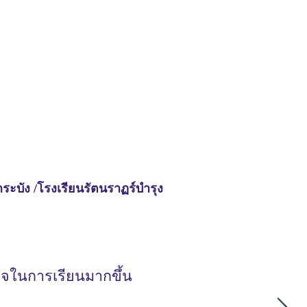
บัง /โรงเรียนรัตนราฏร์บำรุง
าใจในการเรียนมากขึ้น