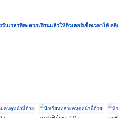
งวันเวลาที่สะดวกเรียนแล้วให้ติวเตอร์เช็คเวลาให้ คลิกท
D :
ครูพี่เฟิร์นฐา (ID :
ครูพ