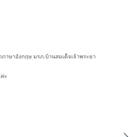
อกภาษาอังกฤษ มรภ.บ้านสมเด็จเจ้าพระยา
ีค่ะ