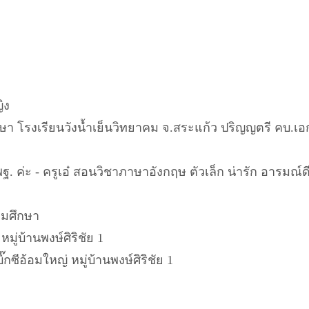
ิง
ษา โรงเรียนวังน้ำเย็นวิทยาคม จ.สระแก้ว ปริญญตรี คบ.เ
พฐ. ค่ะ - ครูเอ๋ สอนวิชาภาษาอังกฤษ ตัวเล็ก น่ารัก อารมณ์ด
ถมศึกษา
มู่บ้านพงษ์ศิริชัย 1
กซีอ้อมใหญ่ หมู่บ้านพงษ์ศิริชัย 1