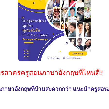
ุทรสาครครูสอนภาษาอังกฤษที่ไหนดี?
ียนภาษาอังกฤษที่บ้านสะดวกกว่า แนะนำครูสอนภ