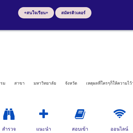
+สนใจเรียน+
สมัครติวเตอร์
รรม
สาขา
มหาวิทยาลัย
จังหวัด
เหตุผลที่ใครๆก็ให้ความไว
สำรวจ
แนะนำ
สอบเข้า
ออนไลน์