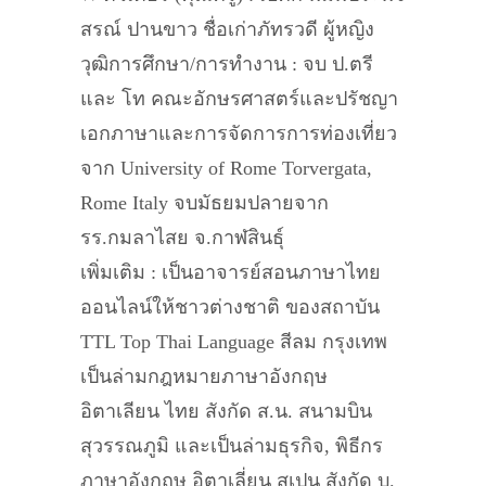
สรณ์ ปานขาว ชื่อเก่าภัทรวดี ผู้หญิง
วุฒิการศึกษา/การทำงาน : จบ ป.ตรี
และ โท คณะอักษรศาสตร์และปรัชญา
เอกภาษาและการจัดการการท่องเที่ยว
จาก University of Rome Torvergata,
Rome Italy จบมัธยมปลายจาก
รร.กมลาไสย จ.กาฬสินธุ์
เพิ่มเติม : เป็นอาจารย์สอนภาษาไทย
ออนไลน์ให้ชาวต่างชาติ ของสถาบัน
TTL Top Thai Language สีลม กรุงเทพ
เป็นล่ามกฎหมายภาษาอังกฤษ
อิตาเลียน ไทย สังกัด ส.น. สนามบิน
สุวรรณภูมิ และเป็นล่ามธุรกิจ, พิธีกร
ภาษาอังกฤษ อิตาเลี่ยน สเปน สังกัด บ.