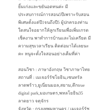
ยิ้มเก่งและขยันอดทนค่ะ มี
ประสบการณ์การสอน5ปีเพราะรับสอน
พิเศษตั้งแต่ปี1จนถึงปี5 ผู้ปกครองท่าน
ใดสนใจอยากให้ลูกเรียนเพื่อเพิ่มเกรด
เช็คงาน พาทำการบ้านและไม่เครียด มี
ความสุขเวลาเรียน ติดต่อมาได้เลยนะ
คะ หนูจะตั้งใจสอนอย่างเต็มที่ค่า
สอนวิชา : ภาษาอังกฤษ วิชาภาษาไทย
สถานที่ : เมเจอร์รัชโยธิน,เซนทรัล
ลาดพร้าว,ยูเนี่ยนมอล,สยาม,ตึกtrue
digital park,มอเกษตร,พหลโยธิน35
ลาดยาว จตุจักร
จังหวัด : กรุงเทพมหานคร / เมเจอร์รัช