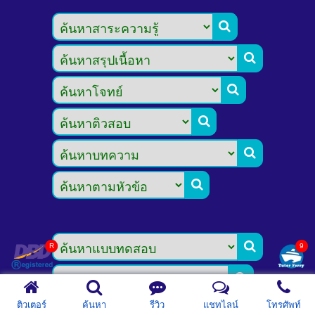








ติวเตอร์
ค้นหา
รีวิว
แชทไลน์
โทรศัพท์
