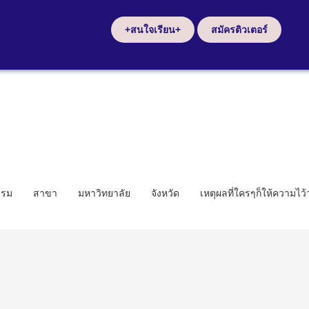
+สนใจเรียน+
สมัครติวเตอร์
รรม
สาขา
มหาวิทยาลัย
จังหวัด
เหตุผลที่ใครๆก็ให้ความไว