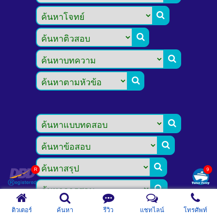









ติวเตอร์
ค้นหา
รีวิว
แชทไลน์
โทรศัพท์