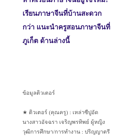
เรียนภาษาจีนที่บ้านสะดวก
กว่า แนะนำครูสอนภาษาจีนที่
ภูเก็ต ด้านล่างนี้
ข้อมูลติวเตอร์
★ ติวเตอร์ (คุณครู) : เหล่าซืปูอัด
นางสาวอัจฉรา เจริญพรทิพย์ ผู้หญิง
วุฒิการศึกษา/การทำงาน : ปริญญาตรี