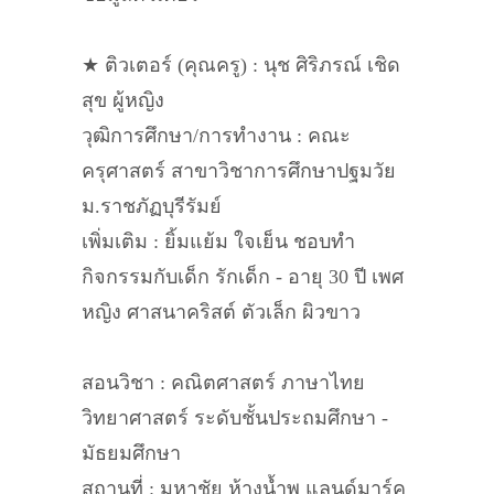
★ ติวเตอร์ (คุณครู) : นุช ศิริภรณ์ เชิด
สุข ผู้หญิง
วุฒิการศึกษา/การทำงาน : คณะ
ครุศาสตร์ สาขาวิชาการศึกษาปฐมวัย
ม.ราชภัฏบุรีรัมย์
เพิ่มเติม : ยิ้มแย้ม ใจเย็น ชอบทำ
กิจกรรมกับเด็ก รักเด็ก - อายุ 30 ปี เพศ
หญิง ศาสนาคริสต์ ตัวเล็ก ผิวขาว
สอนวิชา : คณิตศาสตร์ ภาษาไทย
วิทยาศาสตร์ ระดับชั้นประถมศึกษา -
มัธยมศึกษา
สถานที่ : มหาชัย ห้างน้ำพุ แลนด์มาร์ค