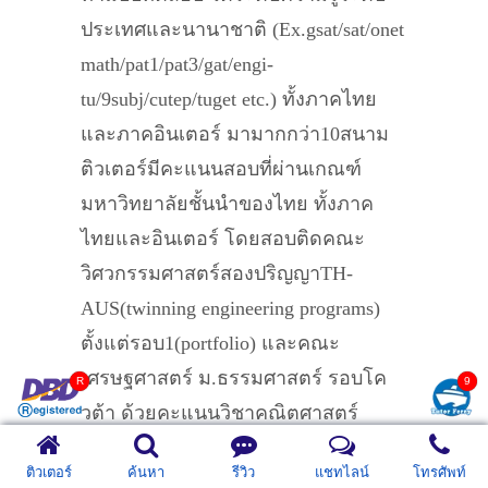
ประเทศและนานาชาติ (Ex.gsat/sat/onet
math/pat1/pat3/gat/engi-
tu/9subj/cutep/tuget etc.) ทั้งภาคไทย
และภาคอินเตอร์ มามากกว่า10สนาม
ติวเตอร์มีคะแนนสอบที่ผ่านเกณฑ์
มหาวิทยาลัยชั้นนำของไทย ทั้งภาค
ไทยและอินเตอร์ โดยสอบติดคณะ
วิศวกรรมศาสตร์สองปริญญาTH-
AUS(twinning engineering programs)
ตั้งแต่รอบ1(portfolio) และคณะ
เศรษฐศาสตร์ ม.ธรรมศาสตร์ รอบโค
วต้า ด้วยคะแนนวิชาคณิตศาสตร์
รวม88.75% มีคะแนนสอบคณิตศาสตร์
ติวเตอร์
ค้นหา
รีวิว
แชทไลน์
โทรศัพท์
ระดับประเทศไทยและนานาชาติ ดังนี้