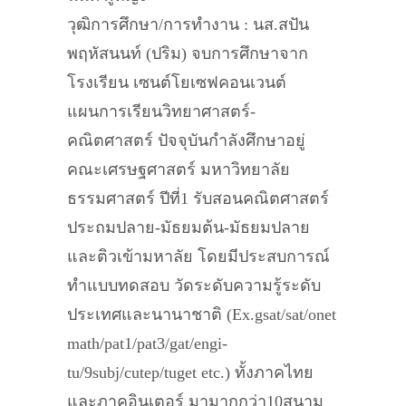
วุฒิการศึกษา/การทำงาน : นส.สปัน
พฤหัสนนท์ (ปริม) จบการศึกษาจาก
โรงเรียน เซนต์โยเซฟคอนเวนต์
แผนการเรียนวิทยาศาสตร์-
คณิตศาสตร์ ปัจจุบันกำลังศึกษาอยู่
คณะเศรษฐศาสตร์ มหาวิทยาลัย
ธรรมศาสตร์ ปีที่1 รับสอนคณิตศาสตร์
ประถมปลาย-มัธยมต้น-มัธยมปลาย
และติวเข้ามหาลัย โดยมีประสบการณ์
ทำแบบทดสอบ วัดระดับความรู้ระดับ
ประเทศและนานาชาติ (Ex.gsat/sat/onet
math/pat1/pat3/gat/engi-
tu/9subj/cutep/tuget etc.) ทั้งภาคไทย
และภาคอินเตอร์ มามากกว่า10สนาม