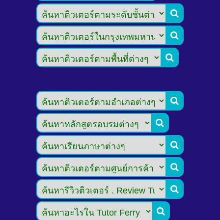








