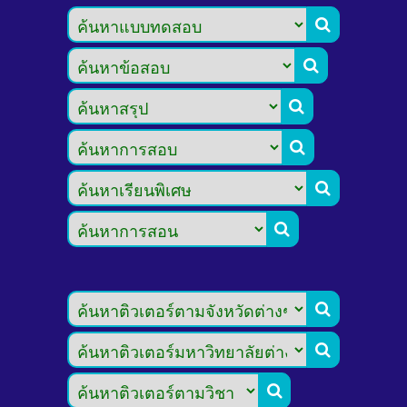








