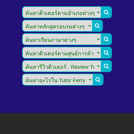





