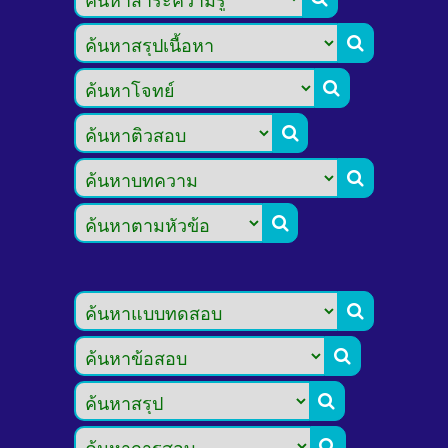








