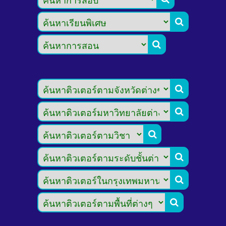







