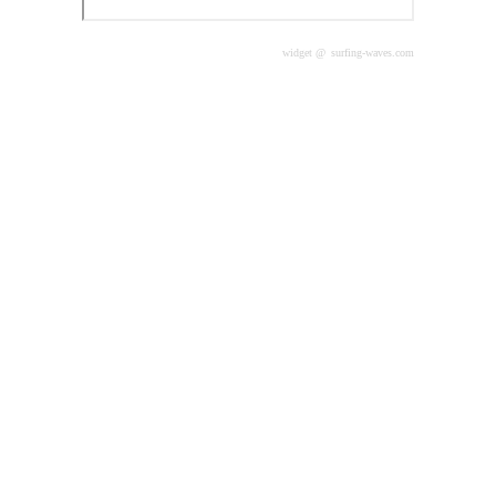
widget @
surfing-waves.com