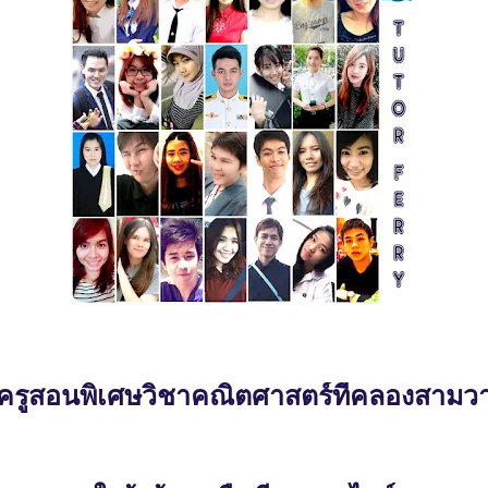
ครูสอนพิเศษวิชาคณิตศาสตร์ที่คลองสามว