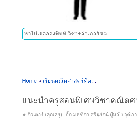
Home
»
เรียนคณิตศาสตร์ที่คลองสามวา
»
แนะนำ
แนะนำครูสอนพิเศษวิชาคณิตศาส
★ ติวเตอร์ (คุณครู) : กิ๊ก มลฑิตา ศรีนุรัตน์ ผู้หญิ