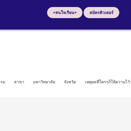
+สนใจเรียน+
สมัครติวเตอร์
รรม
สาขา
มหาวิทยาลัย
จังหวัด
เหตุผลที่ใครๆก็ให้ความไว