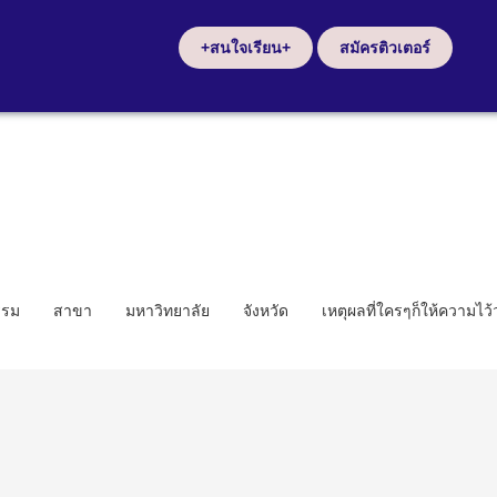
+สนใจเรียน+
สมัครติวเตอร์
รรม
สาขา
มหาวิทยาลัย
จังหวัด
เหตุผลที่ใครๆก็ให้ความไว