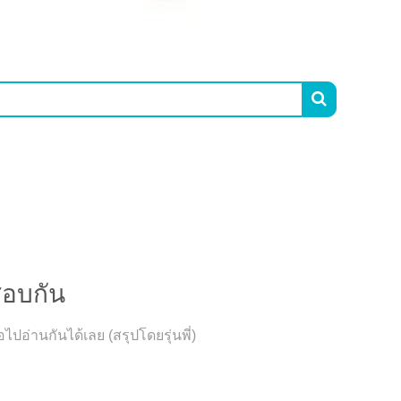

สอบกัน
อ่านกันได้เลย (สรุปโดยรุ่นพี่)