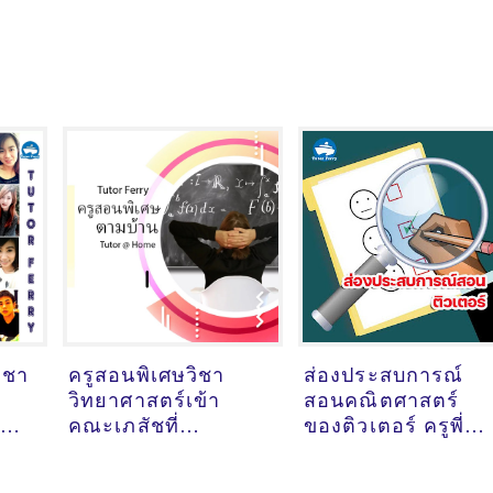
วิชา
ครูสอนพิเศษวิชา
ส่องประสบการณ์
วิทยาศาสตร์เข้า
สอนคณิตศาสตร์
สอน
คณะเภสัชที่
ของติวเตอร์ ครูพี่
กรุงเทพมหานคร
แอน พจมาลย์ ภู่สาร
@แฟชั่นไอส์แลนด์