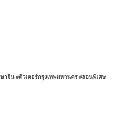
าษาจีน #ติวเตอร์กรุงเทพมหานคร #สอนพิเศษ