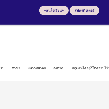
+สนใจเรียน+
สมัครติวเตอร์
รรม
สาขา
มหาวิทยาลัย
จังหวัด
เหตุผลที่ใครๆก็ให้ความไว