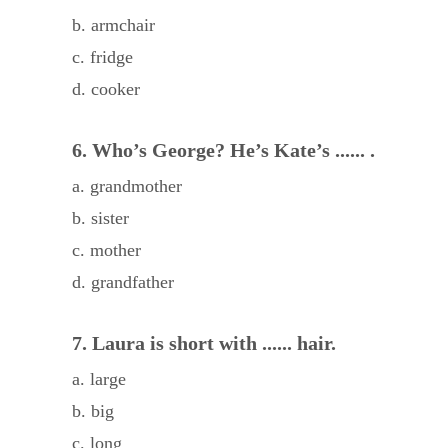
b. armchair
c. fridge
d. cooker
6. Who’s George? He’s Kate’s ...... .
a. grandmother
b. sister
c. mother
d. grandfather
7. Laura is short with ...... hair.
a. large
b. big
c. long