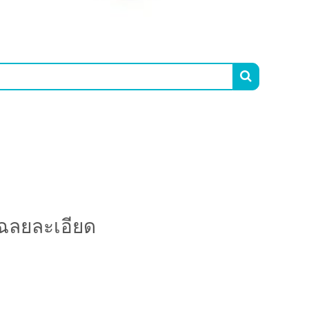

เฉลยละเอียด