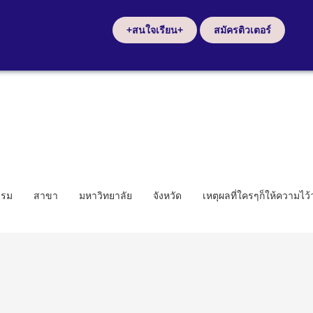
+สนใจเรียน+
สมัครติวเตอร์
รรม
สาขา
มหาวิทยาลัย
จังหวัด
เหตุผลที่ใครๆก็ให้ความไว