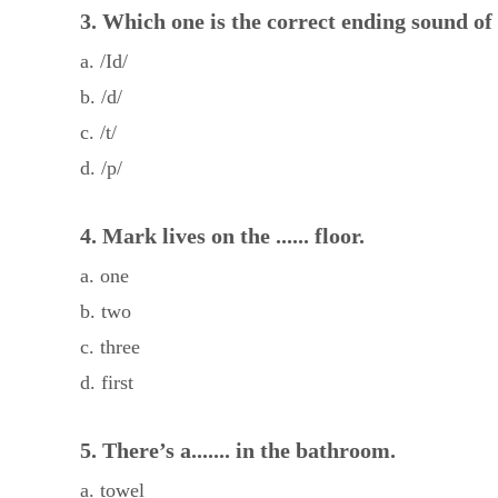
3. Which one is the correct ending sound of
a. /Id/
b. /d/
c. /t/
d. /p/
4. Mark lives on the ...... floor.
a. one
b. two
c. three
d. first
5. There’s a....... in the bathroom.
a. towel