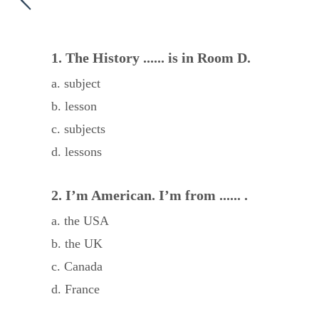
1. The History ...... is in Room D.
a. subject
b. lesson
c. subjects
d. lessons
2. I’m American. I’m from ...... .
a. the USA
b. the UK
c. Canada
d. France