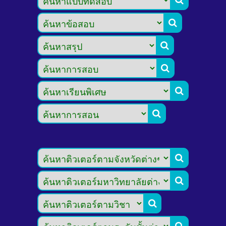








