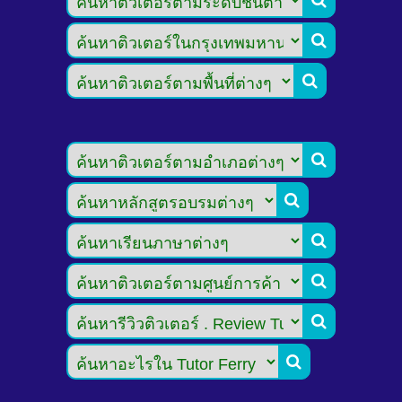







