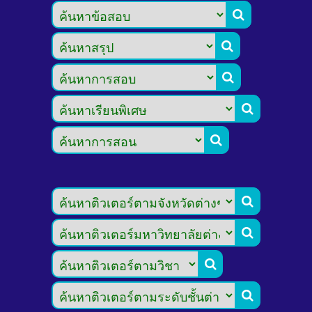








