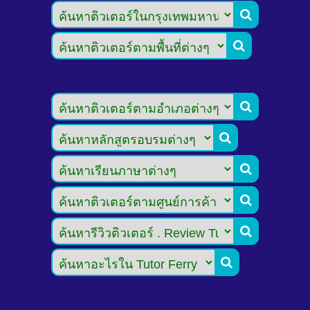







