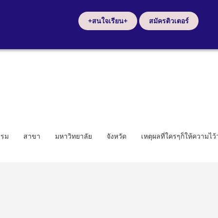
+สนใจเรียน+
สมัครติวเตอร์
รรม
สาขา
มหาวิทยาลัย
จังหวัด
เหตุผลที่ใครๆก็ให้ความไว