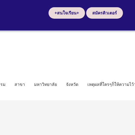
+สนใจเรียน+
สมัครติวเตอร์
รรม
สาขา
มหาวิทยาลัย
จังหวัด
เหตุผลที่ใครๆก็ให้ความไว