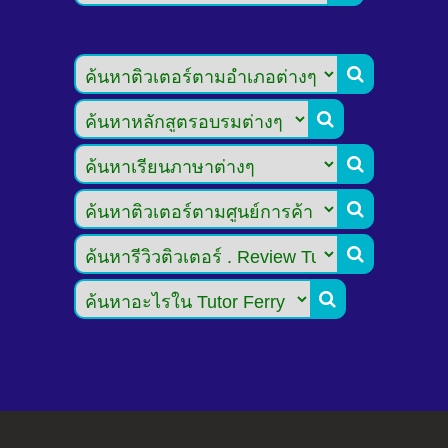





