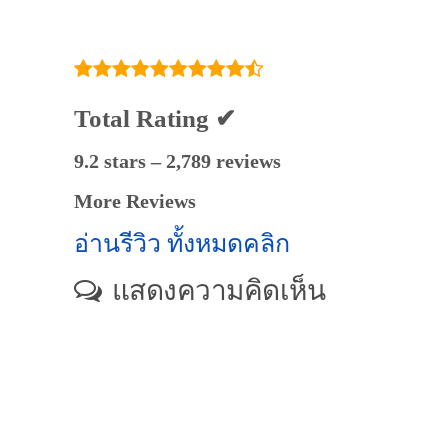
ด้วย "วินัย": เส้นทาง
สู่การเป็นปีกแห่ง
ความฝัน ไม่ได้สร้าง
ด้วยพรสวรรค์ แต่
สร้างด้วย "วินัย":
Total Rating ✔
เส้นทางสู่การเป็น
นักบินทุนการบินไทย
9.2 stars – 2,789 reviews
More Reviews
อ่านรีวิว ทั้งหมดคลิก
แสดงความคิดเห็น