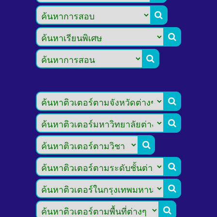








