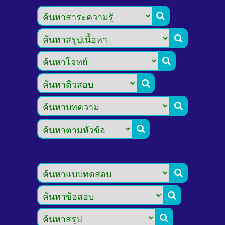








