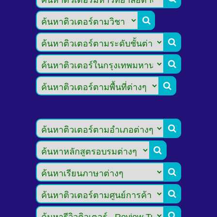








