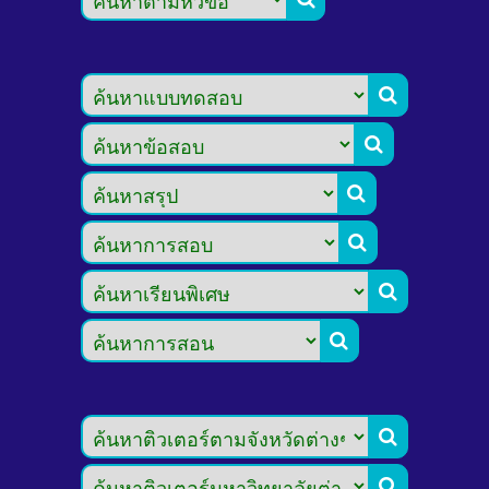







