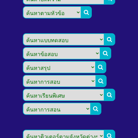







