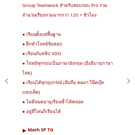
Group Teamwork สำหรับสอบรอบ Pro รวม
จำนวนเรียนรวมมากกว่า 120 + ชั่วโมง
● เรียนตั้งแต่พื้นฐาน
● ฝึกทำโจทย์ข้อสอบ
● เรียนกับคลิป VDO
● โจทย์ทุกรอบเป็นภาษาอังกฤษ (มีอธิบายภาษา
ไทย)
● เรียนได้ทุกอุปกรณ์ (มือถือ คอมฯ โน๊ตบุ๊ค
แทปเล็ต)
● ไม่มีหมดอายุเรียนซ้ำได้ตลอด
● อยู่ที่ไหนก็เรียนได้
Math SP TG
▶︎