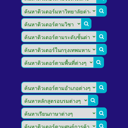








