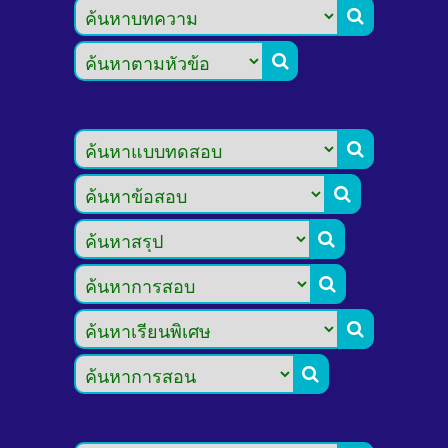







