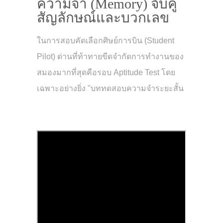
ความจำ (Memory) จับคู่
สัญลักษณ์และบวกเลข
ในการสอบคัดเลือกศิษย์การบิน (Student
Pilot) ด่านที่ท้าทายขีดจำกัดการทำงานของ
สมองมากที่สุดคือรอบ Aptitude Test โดย
เฉพาะอย่างยิ่ง "บททดสอบความจำระยะสั้น