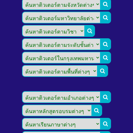








