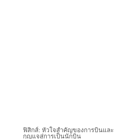
ฟิสิกส์: หัวใจสำคัญของการบินและ
กุญแจสู่การเป็นนักบิน