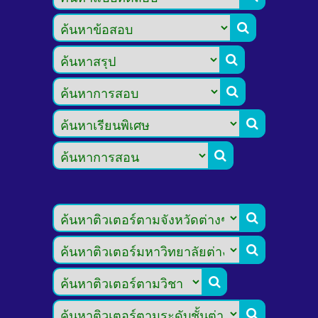








