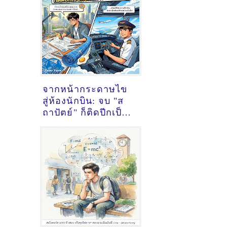
จากหน้ากระดาษไข
สู่ห้องนักบิน: จบ "ส
ถาปัตย์" ก็ติดปีกเป็น
กัปตันได้!