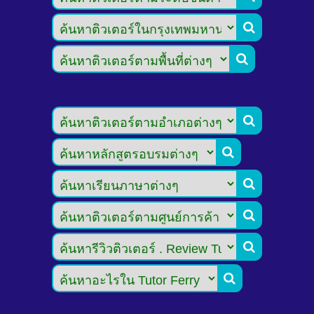







