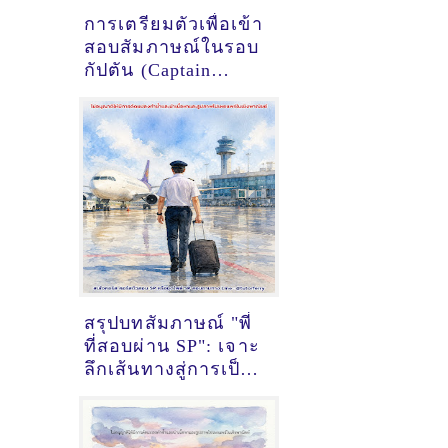
การเตรียมตัวเพื่อเข้า
สอบสัมภาษณ์ในรอบ
กัปตัน (Captain
Interview) ของทุน
นักบินฝึกหัด
การบินไทย (SPTG)
ให้ผ่านในครั้งเดียว
สรุปบทสัมภาษณ์ "พี่
ที่สอบผ่าน SP": เจาะ
ลึกเส้นทางสู่การเป็น
นักบินพาณิชย์