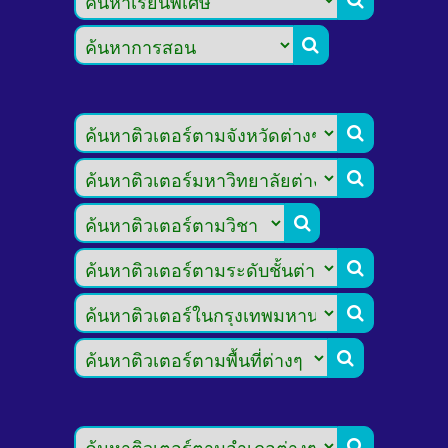







