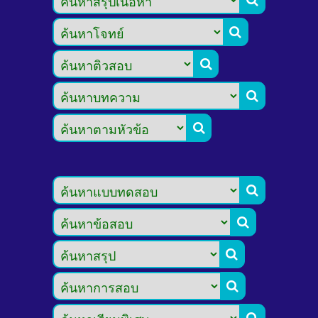








