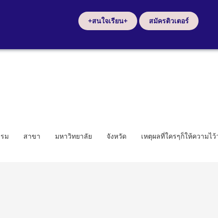
+สนใจเรียน+
สมัครติวเตอร์
รรม
สาขา
มหาวิทยาลัย
จังหวัด
เหตุผลที่ใครๆก็ให้ความไว