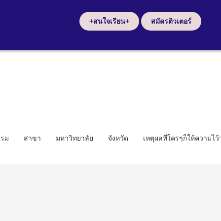
+สนใจเรียน+
สมัครติวเตอร์
รรม
สาขา
มหาวิทยาลัย
จังหวัด
เหตุผลที่ใครๆก็ให้ความไว