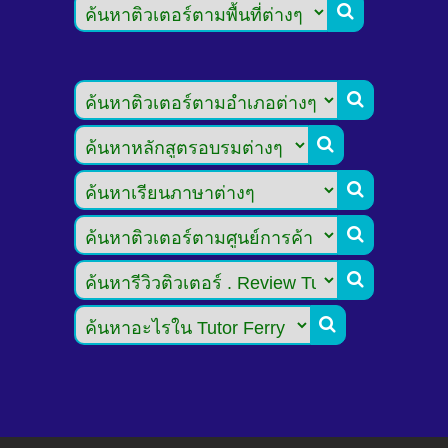






