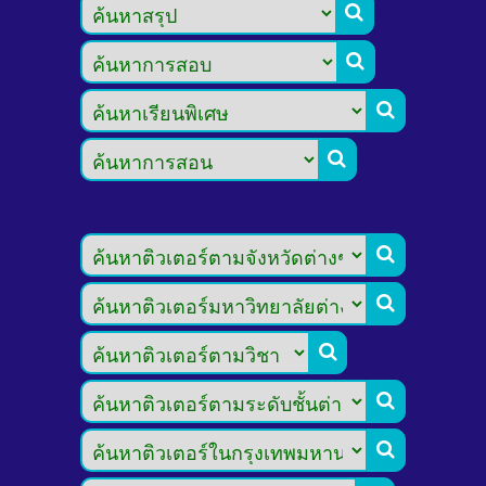








