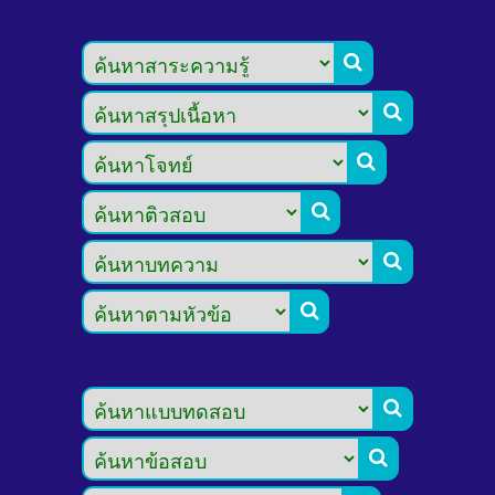







