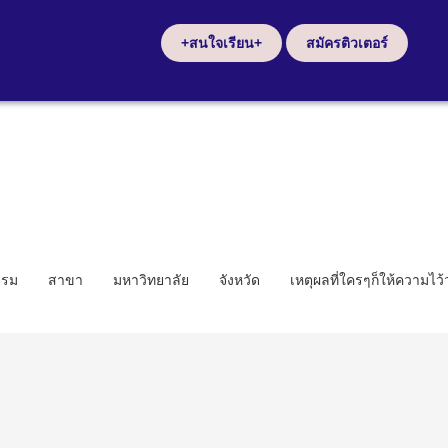
+สนใจเรียน+
สมัครติวเตอร์
รรม
สาขา
มหาวิทยาลัย
จังหวัด
เหตุผลที่ใครๆก็ให้ความไว