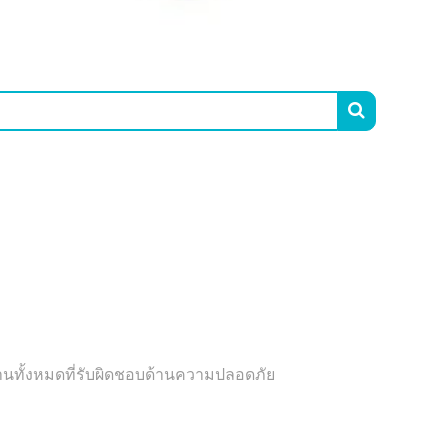

านทั้งหมดที่รับผิดชอบด้านความปลอดภัย