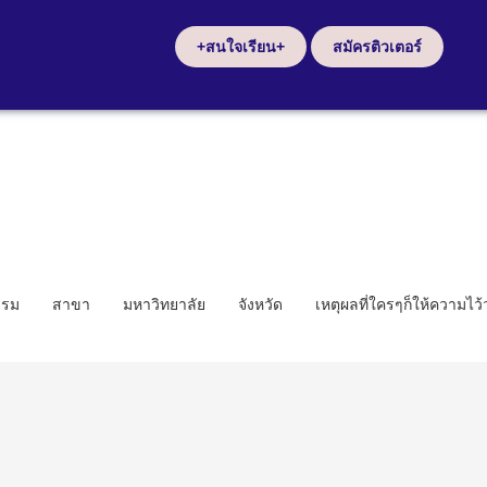
+สนใจเรียน+
สมัครติวเตอร์
รรม
สาขา
มหาวิทยาลัย
จังหวัด
เหตุผลที่ใครๆก็ให้ความไว