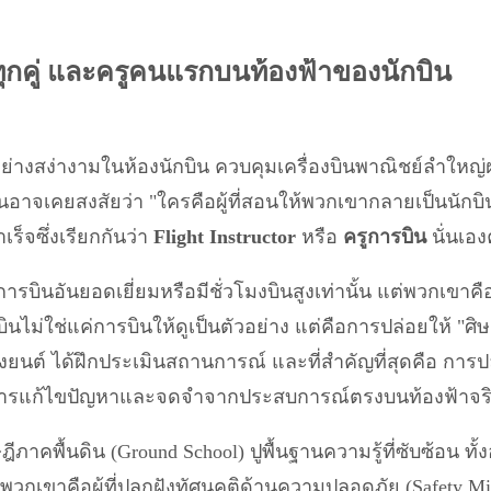
งปีกทุกคู่ และครูคนแรกบนท้องฟ้าของนักบิน
าที่อย่างสง่างามในห้องนักบิน ควบคุมเครื่องบินพาณิชย์ลำใ
จเคยสงสัยว่า "ใครคือผู้ที่สอนให้พวกเขากลายเป็นนักบิน
เร็จซึ่งเรียกกันว่า
Flight Instructor
หรือ
ครูการบิน
นั่นเอง
กษะการบินอันยอดเยี่ยมหรือมีชั่วโมงบินสูงเท่านั้น แต่พวกเขาคื
นไม่ใช่แค่การบินให้ดูเป็นตัวอย่าง แต่คือการปล่อยให้ "ศิษย
งยนต์ ได้ฝึกประเมินสถานการณ์ และที่สำคัญที่สุดคือ การป
ู้วิธีการแก้ไขปัญหาและจดจำจากประสบการณ์ตรงบนท้องฟ้าจร
าคพื้นดิน (Ground School) ปูพื้นฐานความรู้ที่ซับซ้อน ทั
พวกเขาคือผู้ที่ปลูกฝังทัศนคติด้านความปลอดภัย (Safety Min