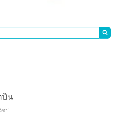

กบิน
วิชา"