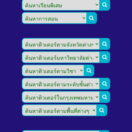







