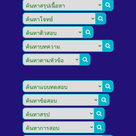








