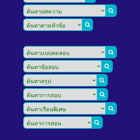







