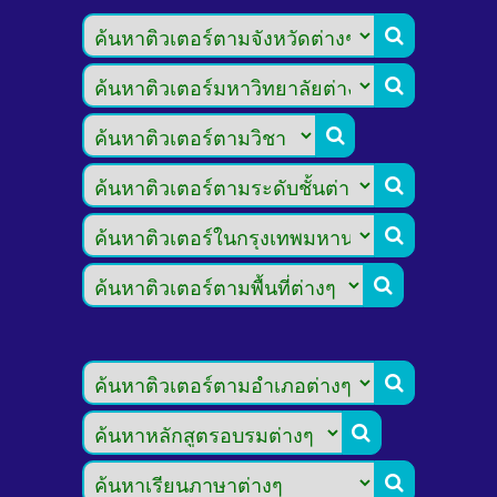








