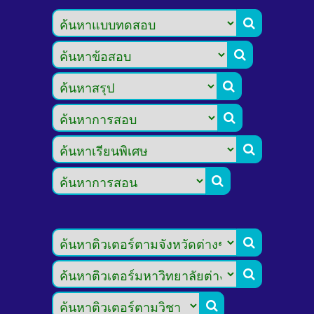








