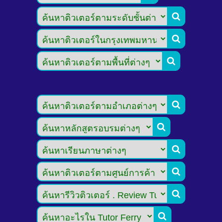








