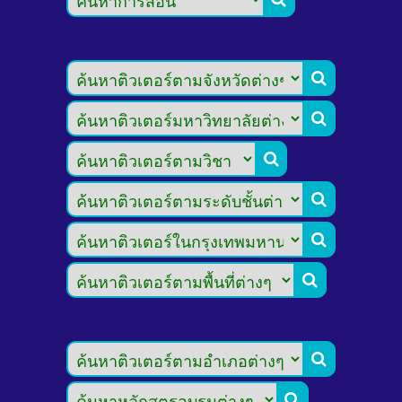







