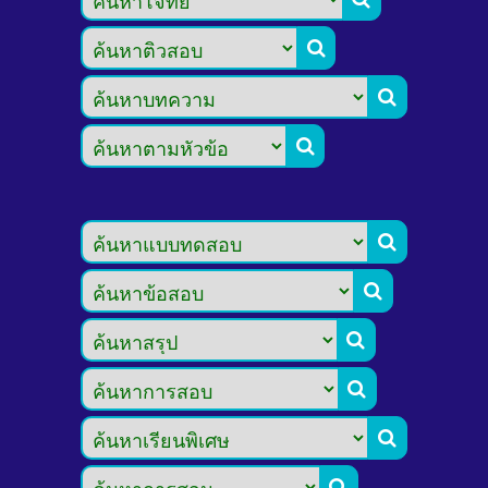








