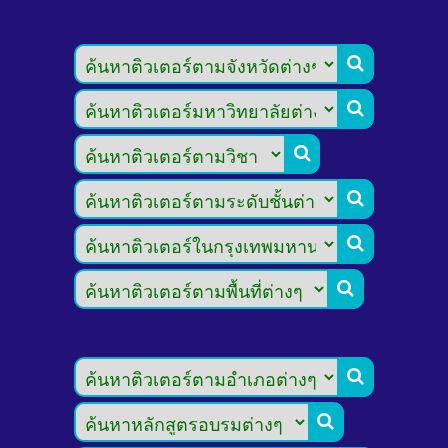







