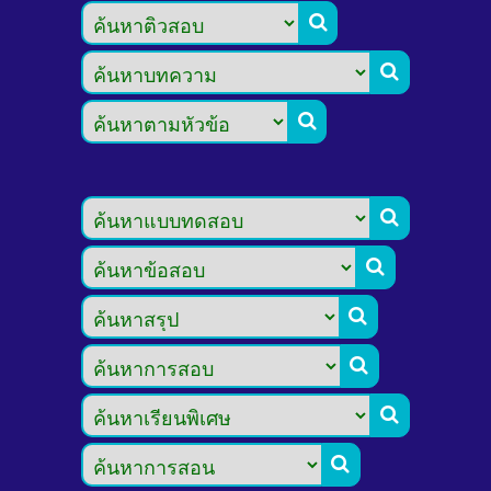








