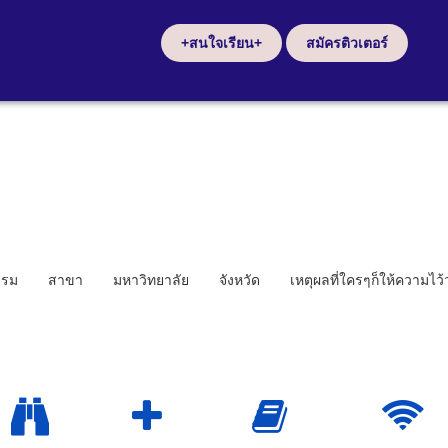
+สนใจเรียน+
สมัครติวเตอร์
รรม
สาขา
มหาวิทยาลัย
จังหวัด
เหตุผลที่ใครๆก็ให้ความไว