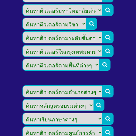








