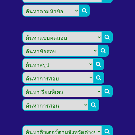







