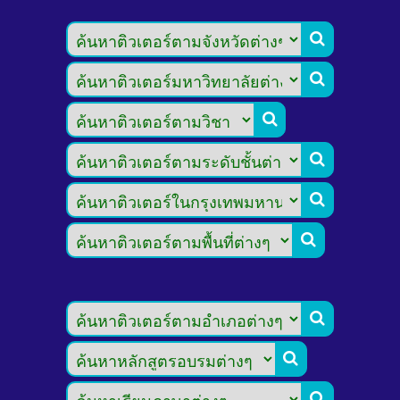








