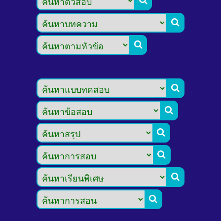








