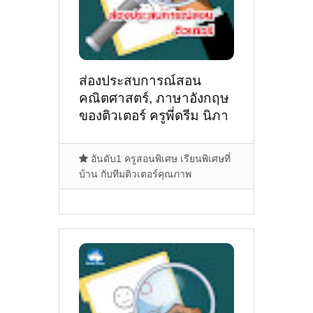
ส่องประสบการณ์สอน
คณิตศาสตร์, ภาษาอังกฤษ
ของติวเตอร์ ครูพี่ดรีม นิภา
ธร ว่องวิไลรัตน์ @ต.ลวง
เหนือ ดอยสะเก็ด
อันดับ1 ครูสอนพิเศษ เรียนพิเศษที่
บ้าน กับทีมติวเตอร์คุณภาพ