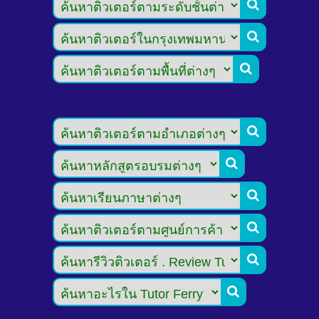








