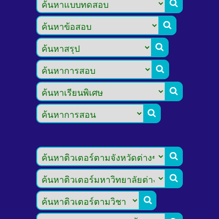








