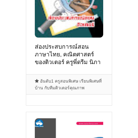
ส่องประสบการณ์สอน
ภาษาไทย, คณิตศาสตร์
ของติวเตอร์ ครูพี่ดรีม นิภา
ธร ว่องวิไลรัตน์ @กาญจน
กนกวิลล์1 ท่ารั้ว
อันดับ1 ครูสอนพิเศษ เรียนพิเศษที่
ดอยสะเก็ด
บ้าน กับทีมติวเตอร์คุณภาพ