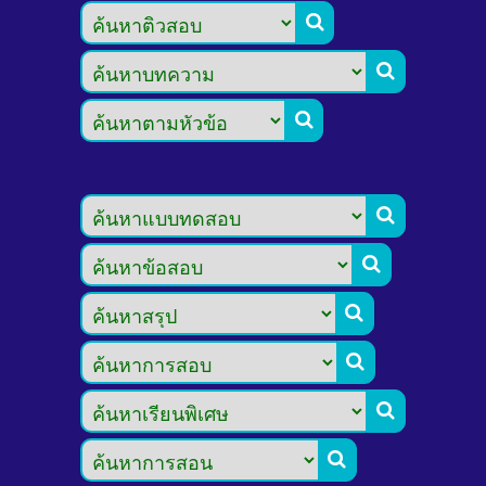








