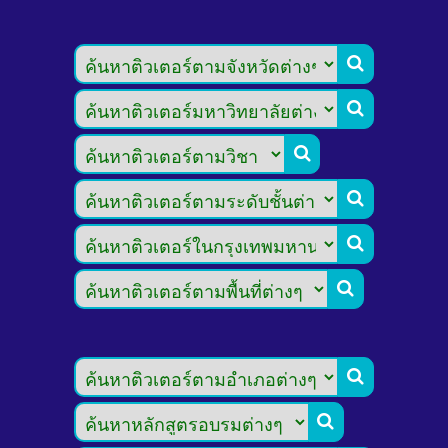







