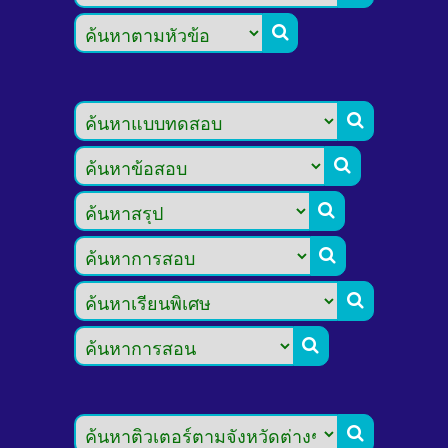







