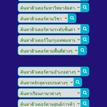








