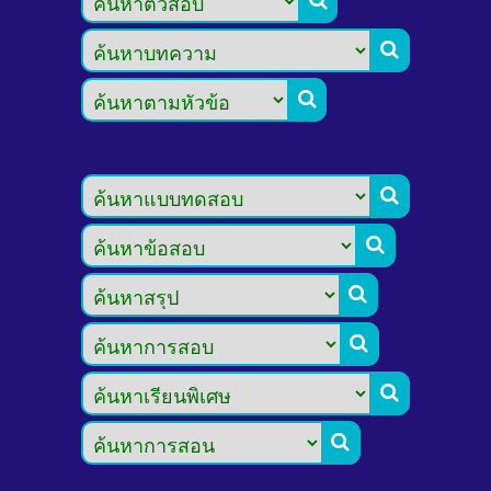








