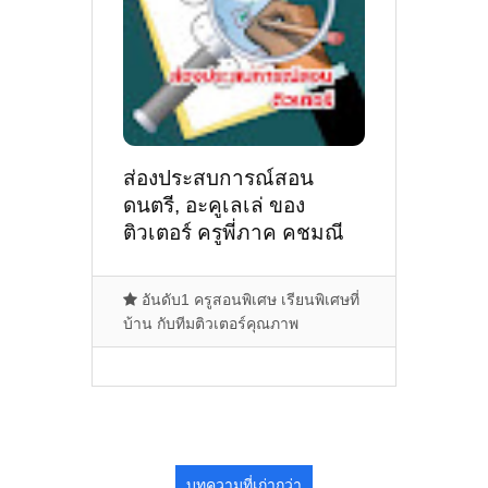
ส่องประสบการณ์สอน
ดนตรี, อะคูเลเล่ ของ
ติวเตอร์ ครูพี่ภาค คชมณี
จันทร์สำราญ @ Sukumvit
Living Town (ตรงข้าม
อันดับ1 ครูสอนพิเศษ เรียนพิเศษที่
ประตู 5 มศว) ถ อโศก
บ้าน กับทีมติวเตอร์คุณภาพ
(MRT เดินถึง)
บทความที่เก่ากว่า