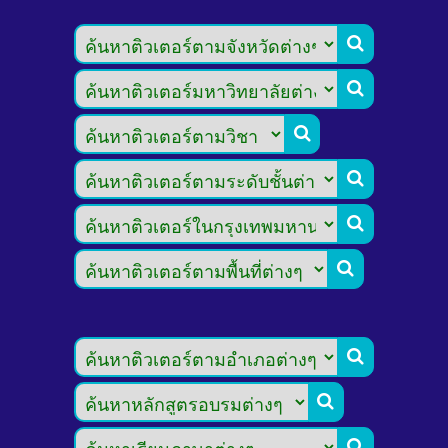








