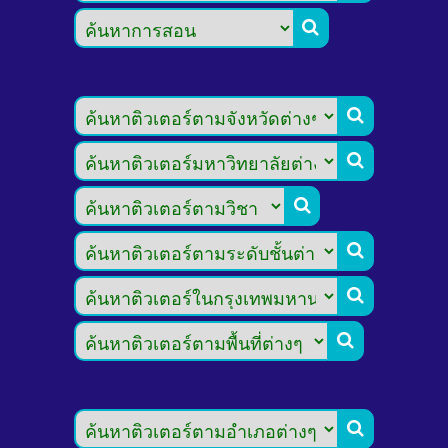







