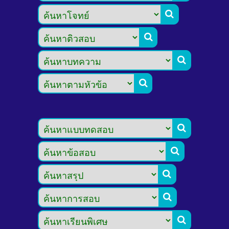








