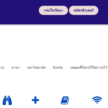
+สนใจเรียน+
สมัครติวเตอร์
รรม
สาขา
มหาวิทยาลัย
จังหวัด
เหตุผลที่ใครๆก็ให้ความไว