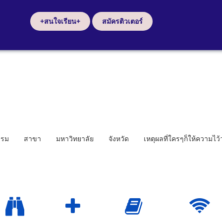
+สนใจเรียน+
สมัครติวเตอร์
รรม
สาขา
มหาวิทยาลัย
จังหวัด
เหตุผลที่ใครๆก็ให้ความไว