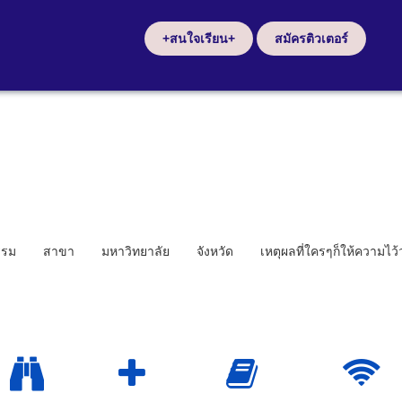
+สนใจเรียน+
สมัครติวเตอร์
รรม
สาขา
มหาวิทยาลัย
จังหวัด
เหตุผลที่ใครๆก็ให้ความไว