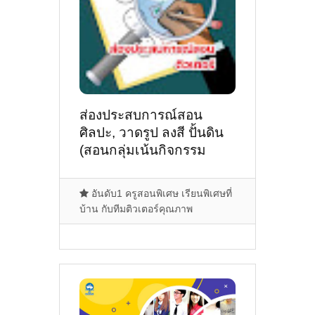
ส่องประสบการณ์สอน
ศิลปะ, วาดรูป ลงสี ปั้นดิน
(สอนกลุ่มเน้นกิจกรรม
สำหรับครอบครัวสนุกๆ)
ของติวเตอร์ ครูพี่ดรีม ฌา
อันดับ1 ครูสอนพิเศษ เรียนพิเศษที่
ลิณี. สิงห์จารย์ @พระราม3
บ้าน กับทีมติวเตอร์คุณภาพ