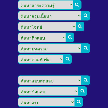








