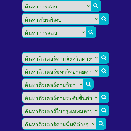








