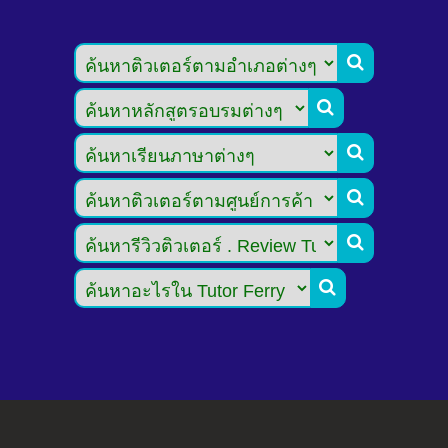





