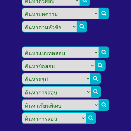








