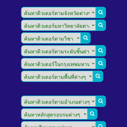








