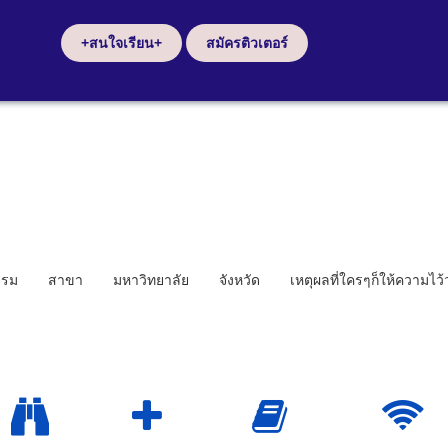
+สนใจเรียน+
สมัครติวเตอร์
รรม
สาขา
มหาวิทยาลัย
จังหวัด
เหตุผลที่ใครๆก็ให้ความไว