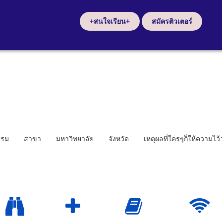
+สนใจเรียน+
สมัครติวเตอร์
รรม
สาขา
มหาวิทยาลัย
จังหวัด
เหตุผลที่ใครๆก็ให้ความไว