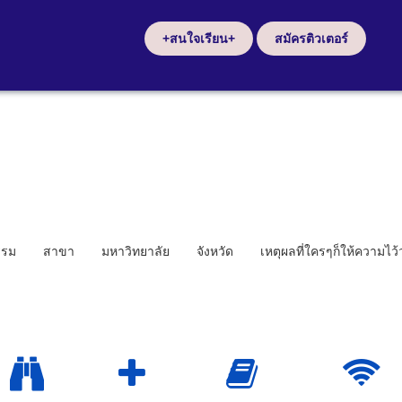
+สนใจเรียน+
สมัครติวเตอร์
รรม
สาขา
มหาวิทยาลัย
จังหวัด
เหตุผลที่ใครๆก็ให้ความไว